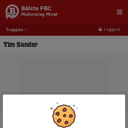
Bålsta FBC
Motionslag Mixat
Logga in
Truppen
Tim Sander
Position
-