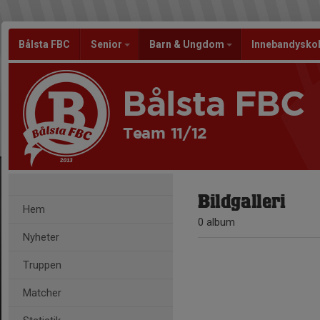
Bålsta FBC
Senior
Barn & Ungdom
Innebandysko
Bålsta FBC
Team 11/12
Bildgalleri
Hem
0 album
Nyheter
Truppen
Matcher