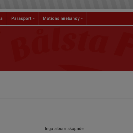
la
Parasport
Motionsinnebandy
Inga album skapade