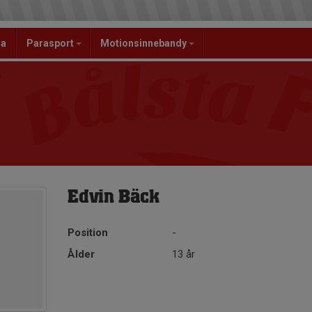
la
Parasport
Motionsinnebandy
Edvin Bäck
Position
-
Ålder
13 år