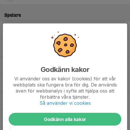
Spelare
Alfred Gäfvert
Anton Janzen
Caspian Törnljung
Godkänn kakor
Vi använder oss av kakor (cookies) för att vår
Eddie Fälth
webbplats ska fungera bra för dig. De används
även för webbanalys i syfte att hjälpa oss att
förbättra våra tjänster.
Edvin Bäck
Så använder vi cookies
Filip Wängelin
Godkänn alla kakor