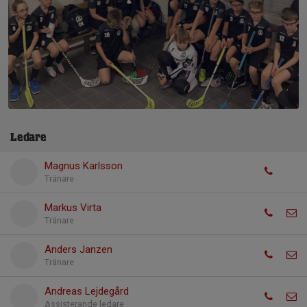
Ledare
Magnus Karlsson
Tränare
Markus Virta
Tränare
Anders Janzen
Tränare
Andreas Lejdegård
Assisterande ledare