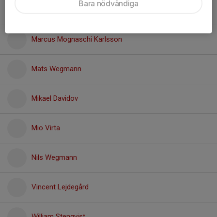
Bara nödvändiga
Leon Bernhardt
Marcus Mognaschi Karlsson
Mats Wegmann
Mikael Davidov
Mio Virta
Nils Wegmann
Vincent Lejdegård
William Stenqvist