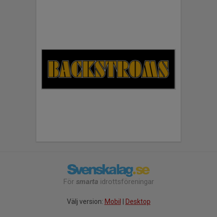
För
smarta
idrottsföreningar
Välj version:
Mobil
|
Desktop