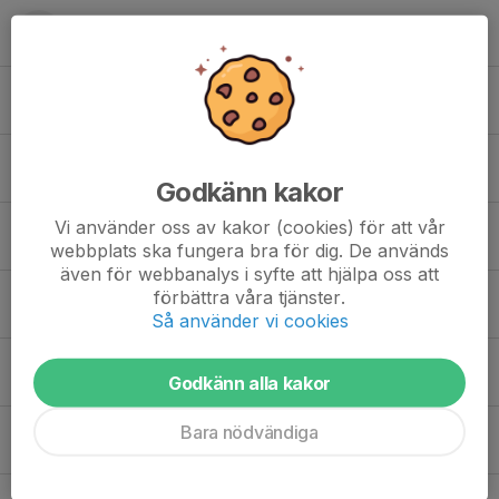
Johan Alveus
Jonatan Gunnarsson
Karl Bellinder
Godkänn kakor
Vi använder oss av kakor (cookies) för att vår
20. Lukas Åberg
webbplats ska fungera bra för dig. De används
även för webbanalys i syfte att hjälpa oss att
förbättra våra tjänster.
3. Magnus Berggren
Så använder vi cookies
Martin Aastrup
Godkänn alla kakor
Bara nödvändiga
Nicklas Bruske