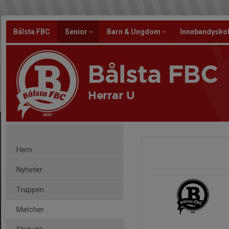
Bålsta FBC
Senior
Barn & Ungdom
Innebandysko
Bålsta FBC
Herrar U
Hem
Nyheter
Truppen
Matcher