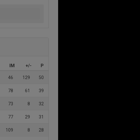
IM
+/-
P
46
129
50
78
61
39
73
8
32
77
29
31
109
8
28