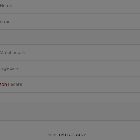
 Herrar
Herrar
Matchcoach
Lagledare
sson
Ledare
Inget referat skrivet