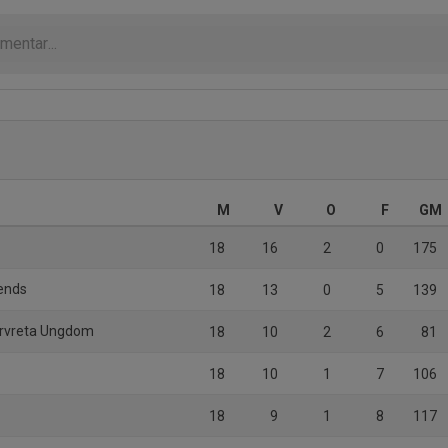
M
V
O
F
GM
18
16
2
0
175
gends
18
13
0
5
139
orvreta Ungdom
18
10
2
6
81
18
10
1
7
106
18
9
1
8
117