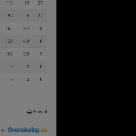
119
13
27
97
6
27
165
-87
13
138
-64
10
166
-103
9
0
0
0
0
0
0
Skriv ut
 av