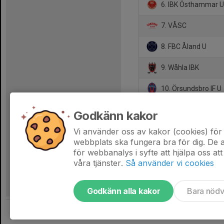
6. IBK Östhammar 
7. VÅSC
8. FBC Åland U
9. Wåhla IBK
10. Örsundsbro IF U
11. Every Padel Clu
Godkänn kakor
12. Vaksala SK U
Vi använder oss av kakor (cookies) för 
webbplats ska fungera bra för dig. De
för webbanalys i syfte att hjälpa oss att
våra tjänster.
Så använder vi cookies
Godkänn alla kakor
Bara nöd
Tjäna pengar till laget