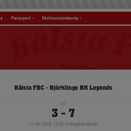
la
Parasport
Motionsinnebandy
Bålsta FBC - Björklinge BK Legends
H7
3 - 7
11 okt 2025, 12:00, Fridegårdsskolan