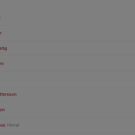
t
r
stig
rn
ttersson
son
ius
, Herrar