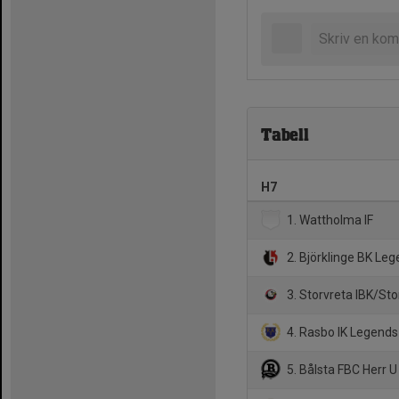
Tabell
H7
1. Wattholma IF
2. Björklinge BK Le
3. Storvreta IBK/St
4. Rasbo IK Legends
5. Bålsta FBC Herr U