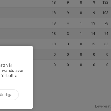
U
18
9
0
9
132
18
9
0
9
103
18
4
1
13
78
18
3
1
14
74
18
3
0
15
63
b
0
0
0
0
0
att vår
0
0
0
0
0
 används även
 förbättra
vändiga
Levererat