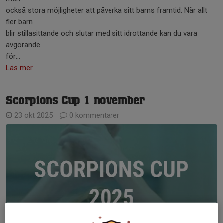
också stora möjligheter att påverka sitt barns framtid. När allt
fler barn
blir stillasittande och slutar med sitt idrottande kan du vara
avgörande
för...
Läs mer
Scorpions Cup 1 november
23 okt 2025
0 kommentarer