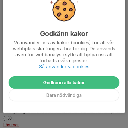
Godkänn kakor
Vi använder oss av kakor (cookies) för att vår
webbplats ska fungera bra för dig. De används
även för webbanalys i syfte att hjälpa oss att
förbättra våra tjänster.
Så använder vi cookies
Snart är det dags! (Nedräkningen i bilden är en skärmdump från torsdag 23
Godkänn alla kakor
oktober)
Scorpions Cup Lördag 1 november
Bara nödvändiga
Fem matcher, blå nivå, 2 x 15 minuter, i Järfälla gymnasium.
Tolv spelare är anmälda. Lagkassan betalar anmälnings- och
deltagaravgiften. Det sistnämnda återbetalas nu bara per person
(150...
Läs mer