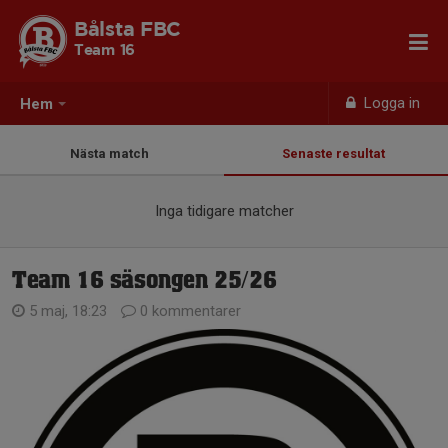
Bålsta FBC
Team 16
Logga in
Hem
Nästa match
Senaste resultat
Inga tidigare matcher
Team 16 säsongen 25/26
5 maj, 18:23
0 kommentarer