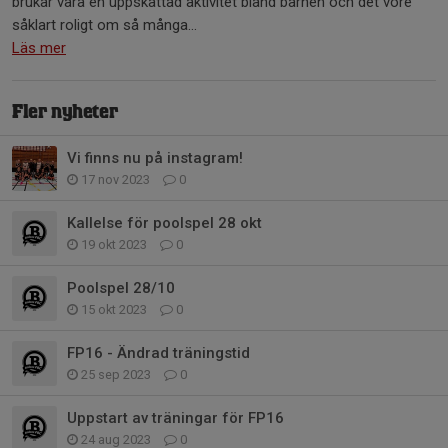
brukar vara en uppskattad aktivitet bland barnen och det vore
såklart roligt om så många...
Läs mer
Fler nyheter
Vi finns nu på instagram!
17 nov 2023
0
Kallelse för poolspel 28 okt
19 okt 2023
0
Poolspel 28/10
15 okt 2023
0
FP16 - Ändrad träningstid
25 sep 2023
0
Uppstart av träningar för FP16
24 aug 2023
0