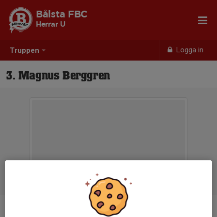
Bålsta FBC
Herrar U
Logga in
Truppen
3. Magnus Berggren
Position
-