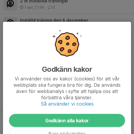
2 st inställda träningar
1 apr, 21:06
0
Inställd träning den 6 december
1 dec 2025
0
Innebandyskolan är igång
27 sep 2025
0
Innebandyskolan 28/10
27 okt 2024
0
Godkänn kakor
Vi använder oss av kakor (cookies) för att vår
Innebandyskolan är i fullgång
webbplats ska fungera bra för dig. De används
27 sep 2024
0
även för webbanalys i syfte att hjälpa oss att
förbättra våra tjänster.
Avslutning innebandyskolan 19/4
Så använder vi cookies
13 apr 2023
0
Påskledigt innebandyskolan v14
Godkänn alla kakor
29 mar 2023
5
Bara nödvändiga