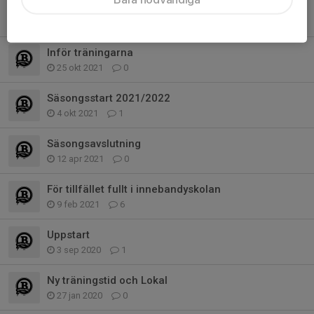
Juluppehållet 2022
14 dec 2022
1
Inför träningarna
25 okt 2021
0
Säsongsstart 2021/2022
4 okt 2021
1
Säsongsavslutning
12 apr 2021
0
För tillfället fullt i innebandyskolan
9 feb 2021
6
Uppstart
3 sep 2020
1
Ny träningstid och Lokal
27 jan 2020
0