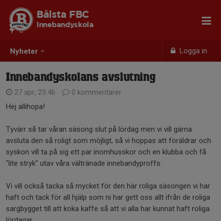
Bålsta FBC
Innebandyskola
Logga in
Nyheter
Innebandyskolans avslutning
27 apr, 23:46
0 kommentarer
Hej allihopa!
Tyvärr så tar våran säsong slut på lördag men vi vill gärna
avsluta den så roligt som möjligt, så vi hoppas att föräldrar och
syskon vill ta på sig ett par inomhusskor och en klubba och få
"lite stryk" utav våra vältränade innebandyproffs.
Vi vill också tacka så mycket för den här roliga säsongen vi har
haft och tack för all hjälp som ni har gett oss allt ifrån de roliga
sargbygget till att koka kaffe så att vi alla har kunnat haft roliga
lördagar.