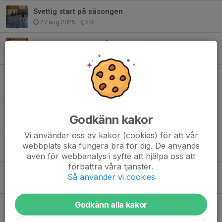
Svettig start på säsongen
27 aug 2025
0
Motionsinnebandy på söndag 17/8.
16 aug 2025
0
Ändrad tid för motionsbandyn 23/2! 15:30-17:00
19 feb 2025
0
Motionsinnebandy på Lördag 18/1. Obs: Ändrad dag!
Godkänn kakor
14 jan 2025
0
Vi använder oss av kakor (cookies) för att vår
Motionsinnebandy på söndag 8/12
webbplats ska fungera bra för dig. De används
8 dec 2024
0
även för webbanalys i syfte att hjälpa oss att
förbättra våra tjänster.
Vägbeskrivning till stora Futurumhallen 1/12
Så använder vi cookies
26 nov 2024
0
Godkänn alla kakor
Motionsinnebandy på söndag 1/12. Obs: Ändrad plats & tid!
26 nov 2024
0