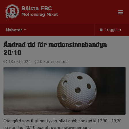
Bålsta FBC
Motionslag Mixat
Logga in
Nyheter
Ändrad tid för motionsinnebandyn
20/10
18 okt 2024
0 kommentarer
Fridegård sporthall har tyvärr blivit dubbelbokad kl 17:30 - 19:30
på söndag 20/10 pga ett gymnasikevenemang.