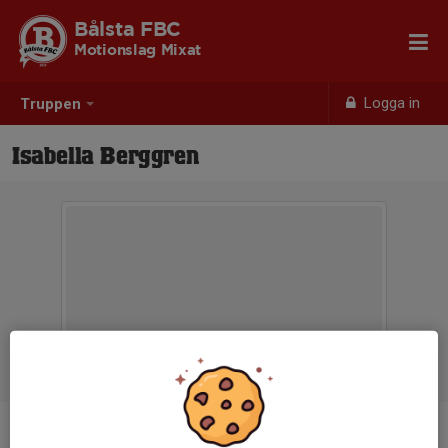
Bålsta FBC
Motionslag Mixat
Logga in
Truppen
Isabella Berggren
Position
-