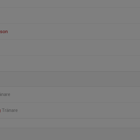
sson
änare
g
Tränare