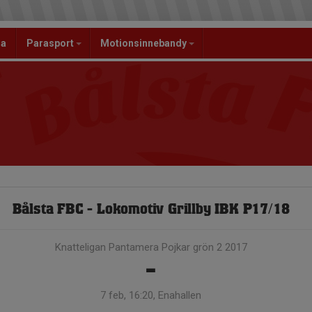
la
Parasport
Motionsinnebandy
Bålsta FBC - Lokomotiv Grillby IBK P17/18
Knatteligan Pantamera Pojkar grön 2 2017
-
7 feb, 16:20, Enahallen