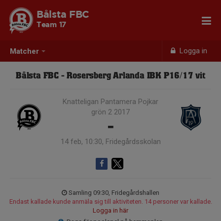
Bålsta FBC
Team 17
Logga in
Matcher
Bålsta FBC - Rosersberg Arlanda IBK P16/17 vit
Knatteligan Pantamera Pojkar
grön 2 2017
-
14 feb, 10:30, Fridegårdsskolan
Samling 09:30, Fridegårdshallen
Endast kallade kunde anmäla sig till aktiviteten. 14 personer var kallade.
Logga in här