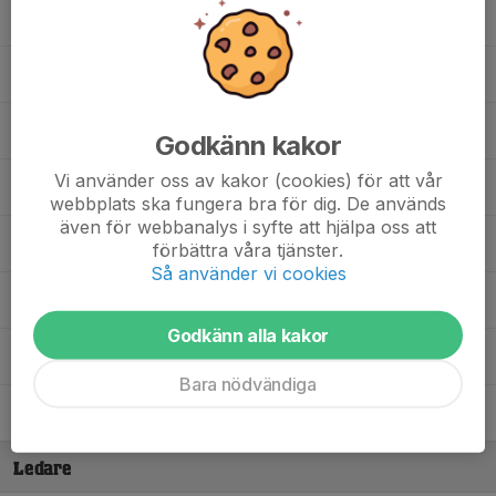
Ebbot Parkkila
Frank Eklund
Grim Lindberg
Godkänn kakor
Vi använder oss av kakor (cookies) för att vår
Ivar Lundmark
webbplats ska fungera bra för dig. De används
även för webbanalys i syfte att hjälpa oss att
Lucas Nordh
förbättra våra tjänster.
Så använder vi cookies
Melker Hermansson
Godkänn alla kakor
Simon Landberg
Bara nödvändiga
Sven Lundmark
Ledare