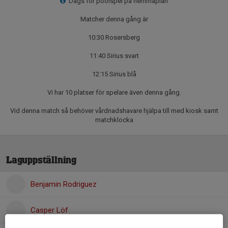
Dags för poolspel på hemmaplan
Matcher denna gång är
10:30 Rosersberg
11:40 Sirius svart
12:15 Sirius blå
Vi har 10 platser för spelare även denna gång.
Vid denna match så behöver vårdnadshavare hjälpa till med kiosk samt
matchklocka
Laguppställning
Benjamin Rodriguez
Casper Löf