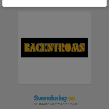
För
smarta
idrottsföreningar