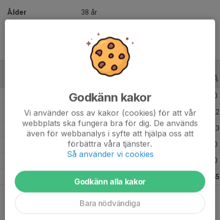
Ålder
38 år
ALLA SERIER
ALLA ÅR
Godkänn kakor
Säsongen 25/26
13
0
0
Vi använder oss av kakor (cookies) för att vår
Säsongen 24/25
18
51
22
webbplats ska fungera bra för dig. De används
Säsongen 23/24
18
42
23
även för webbanalys i syfte att hjälpa oss att
förbättra våra tjänster.
Säsongen 22/23
14
0
0
Så använder vi cookies
Säsongen 21/22
14
0
0
Totalt
77
93
45
Godkänn alla kakor
Bara nödvändiga