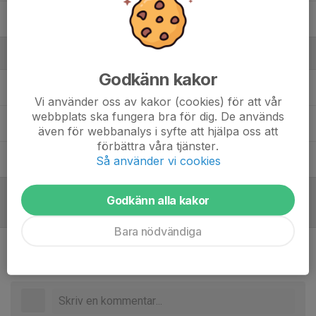
25. Filiph Winterberg
, Herrar
Ledare
Godkänn kakor
Mikael Brostedt
Matchcoach
Vi använder oss av kakor (cookies) för att vår
webbplats ska fungera bra för dig. De används
Anna Hassinen
Lagledare
även för webbanalys i syfte att hjälpa oss att
förbättra våra tjänster.
Christer Pettersson
Ledare
Så använder vi cookies
Godkänn alla kakor
Referat
Bara nödvändiga
Inget referat skrivet