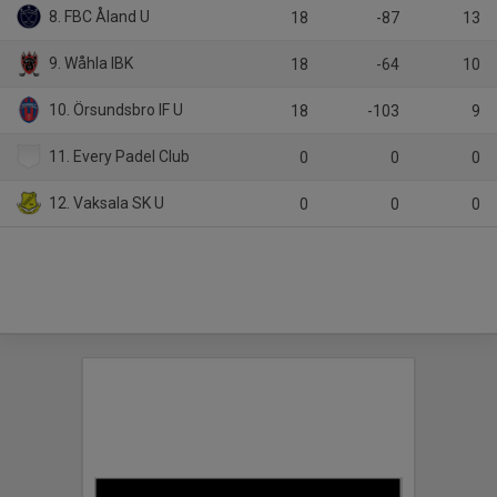
8. FBC Åland U
18
-87
13
9. Wåhla IBK
18
-64
10
10. Örsundsbro IF U
18
-103
9
11. Every Padel Club
0
0
0
12. Vaksala SK U
0
0
0