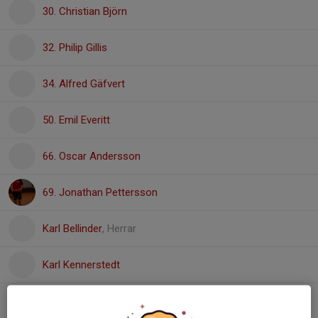
30. Christian Björn
32. Philip Gillis
34. Alfred Gäfvert
50. Emil Everitt
66. Oscar Andersson
69. Jonathan Pettersson
Karl Bellinder
, Herrar
Karl Kennerstedt
Emil Kristiansson
, Herrar