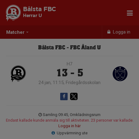
Bålsta FBC
Herrar U
Logga in
Matcher
Bålsta FBC - FBC Åland U
H7
13 - 5
24 jan, 11:15, Fridegårdsskolan
Samling 09:45, Omklädningsrum
Endast kallade kunde anmäla sig till aktiviteten. 23 personer var kallade.
Logga in här
Uppvärmning ute