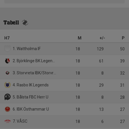
Tabell
H7
M
+/-
P
1. Wattholma IF
18
129
50
2. Björklinge BK Legends
18
61
39
3. Storvreta IBK/Storvreta Ungdom
18
8
32
4. Rasbo IK Legends
18
29
31
5. Bålsta FBC Herr U
18
8
28
6. IBK Östhammar U
18
13
27
7. VÅSC
18
6
27