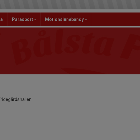
la
Parasport
Motionsinnebandy
Fridegårdshallen