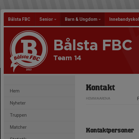
Bålsta FBC
Senior
Barn & Ungdom
Innebandysko
Bålsta FBC
Team 14
Kontakt
Hem
HEMMAARENA
Nyheter
Truppen
Matcher
Kontaktpersoner