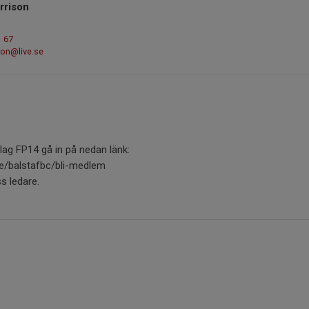
rrison
1 67
son@live.se
l lag FP14 gå in på nedan länk:
e/balstafbc/bli-medlem
s ledare.