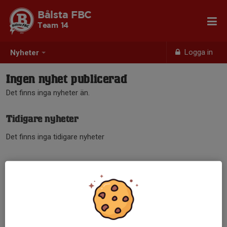
Bålsta FBC
Team 14
Logga in
Nyheter
Ingen nyhet publicerad
Det finns inga nyheter än.
Tidigare nyheter
Det finns inga tidigare nyheter