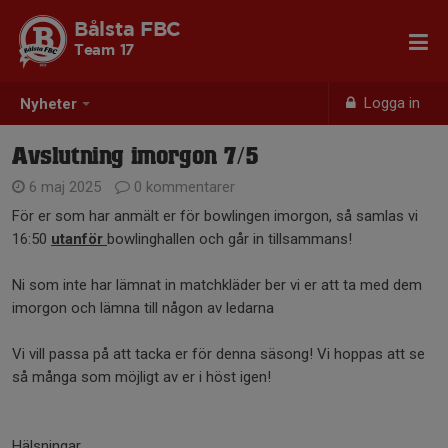
Bålsta FBC
Team 17
Logga in
Nyheter
Avslutning imorgon 7/5
6 maj 2025
0 kommentarer
För er som har anmält er för bowlingen imorgon, så samlas vi
16:50
utanför
bowlinghallen och går in tillsammans!
Ni som inte har lämnat in matchkläder ber vi er att ta med dem
imorgon och lämna till någon av ledarna
Vi vill passa på att tacka er för denna säsong! Vi hoppas att se
så många som möjligt av er i höst igen!
Hälsningar