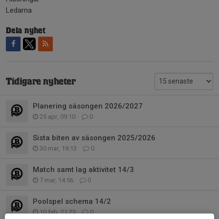
Ledarna
Dela nyhet
Tidigare nyheter
Planering säsongen 2026/2027
25 apr, 09:10
0
Sista biten av säsongen 2025/2026
30 mar, 19:13
0
Match samt lag aktivitet 14/3
7 mar, 14:56
0
Poolspel schema 14/2
10 feb, 21:23
0