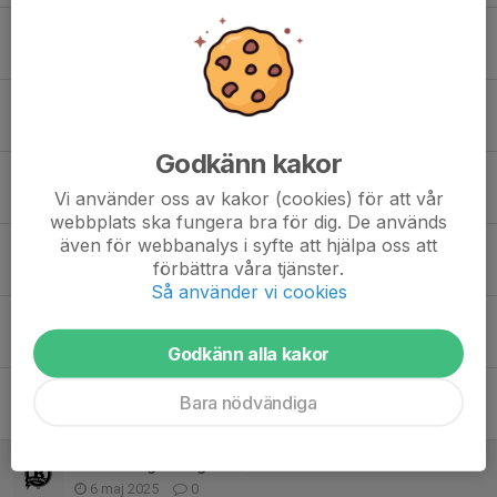
Vid poolspel på hemmaplan 14/2
28 jan, 20:48
0
Nyhet angående träningshallar
27 jan, 19:44
0
Godkänn kakor
Kiosk pass/ Kiosk ansvarig
Vi använder oss av kakor (cookies) för att vår
18 jan, 13:21
0
webbplats ska fungera bra för dig. De används
även för webbanalys i syfte att hjälpa oss att
Sista träning för året 15/12 (match barn mot vuxna)
förbättra våra tjänster.
8 dec 2025
0
Så använder vi cookies
Ingen träning idag 5/9
5 sep 2025
0
Godkänn alla kakor
Välkommen till FP17 Säsongen 2025-2026
Bara nödvändiga
8 aug 2025
3
Avslutning imorgon 7/5
6 maj 2025
0