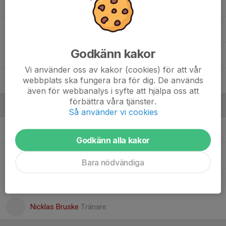
Lucas Harrison Clevesjö
Malte Isaksson
Godkänn kakor
Matteo Gerde'n
Vi använder oss av kakor (cookies) för att vår
webbplats ska fungera bra för dig. De används
Sixten Ekengren/Widman
även för webbanalys i syfte att hjälpa oss att
förbättra våra tjänster.
Ledare
Så använder vi cookies
Katrin Rossi
Assisterande tränare
Godkänn alla kakor
Kevin Harrison
Tränare
Bara nödvändiga
Mathias Isaksson
Tränare
Nicklas Bruske
Tränare