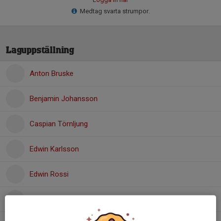
Medtag svarta strumpor.
Laguppställning
Anton Bruske
Benjamin Johansson
Caspian Törnljung
Edwin Karlsson
Edwin Rossi
Folke Immerdahl