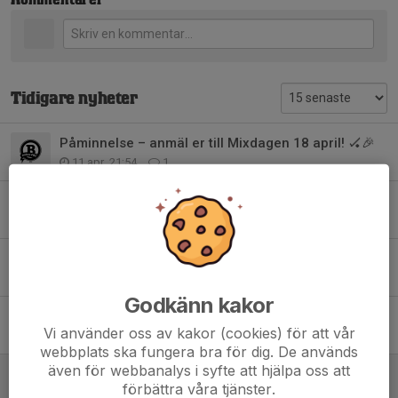
Kommentarer
Tidigare nyheter
Påminnelse – anmäl er till Mixdagen 18 april! 🏑🎉
11 apr, 21:54
1
SAVE THE DATE – MIXDAGEN!
5 feb, 14:20
0
Sprid en God Jul för familjer som behöver extra julglädje i år
5 dec 2025
0
Godkänn kakor
November
Vi använder oss av kakor (cookies) för att vår
5 dec 2025
0
webbplats ska fungera bra för dig. De används
även för webbanalys i syfte att hjälpa oss att
IB24 - Black week
förbättra våra tjänster.
24 nov 2025
0