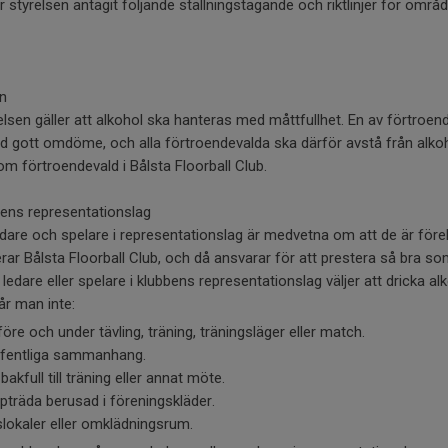
 styrelsen antagit följande ställningstagande och riktlinjer för områd
en
elsen gäller att alkohol ska hanteras med måttfullhet. En av förtroen
ed gott omdöme, och alla förtroendevalda ska därför avstå från alk
som förtroendevald i Bålsta Floorball Club.
bens representationslag
dare och spelare i representationslag är medvetna om att de är föreb
r Bålsta Floorball Club, och då ansvarar för att prestera så bra som
are eller spelare i klubbens representationslag väljer att dricka al
år man inte:
öre och under tävling, träning, träningsläger eller match.
ffentliga sammanhang.
kfull till träning eller annat möte.
ppträda berusad i föreningskläder.
tslokaler eller omklädningsrum.