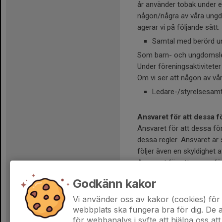
år använder tobak under ell
någon/några av våra ungdom
agerar vi på följande sätt:
Samtal med berörd u
Som barn- och ungdomsleda
Under föreningsaktivitete
Om vi ser att någon av våra
Ledare-/styrelsesamt
Ansvaret för att dessa
Ansvaret för att dessa fö
dessa regler. Ansvaret ä
följer även en skyldighet 
Ansvaret för att genomför
För att få tyngd och håll
Godkänn kakor
representations- och inf
presenterad på vår hemsid
Vi använder oss av kakor (cookies) för 
dock minst en gång per år
webbplats ska fungera bra för dig. De
för webbanalys i syfte att hjälpa oss att