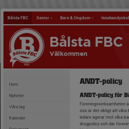
Bålsta FBC
Senior
Barn & Ungdom
Innebandysko
Bålsta FBC
Välkommen
ANDT-policy
Hem
ANDT-policy för Bå
Nyheter
Föreningsverksamheten är
Våra lag
oss är det viktigt att vår
ledare agerar mot våra bar
Kalender
drogpolicy och där fören