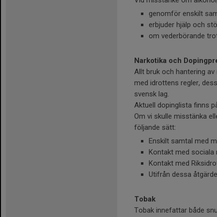
Vid misstanke om alkohol
genomför enskilt sam
erbjuder hjälp och stö
om vederbörande trot
Narkotika och Dopingpr
Allt bruk och hantering av
med idrottens regler, dess
svensk lag.
Aktuell dopinglista finns 
Om vi skulle misstänka el
följande sätt:
Enskilt samtal med 
Kontakt med sociala 
Kontakt med Riksidro
Utifrån dessa åtgärd
Tobak
Tobak innefattar både snus