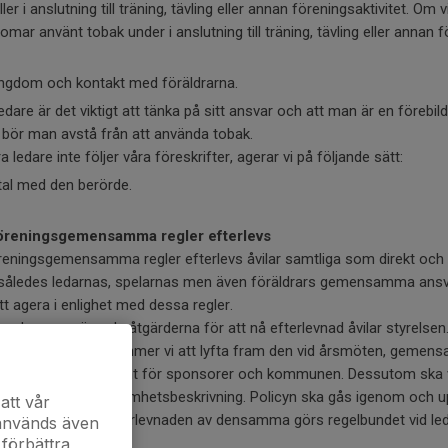
er i anslutning till träning, tävling eller annan föreningsaktivitet. Om 
ar använt tobak under i anslutning till träning, tävling eller annan
ngdom och kontakt med föräldrarna.
re är det viktigt att tänka på sitt ansvar och att man är en förebil
r bör man avstå från att använda tobak.
 ledare inte följer våra föreskrifter, agerar vi på följande sätt:
al med den berörde.
 föreningsgemensamma regler efterlevs
reningsgemensamma regler efterlevs åvilar samtliga som direkt och i
r således ledarnas, spelarnas men även föräldrars gemensamma ansv
att agera i enlighet med dessa regler.
a de ovan nämnda åtgärderna för att nå efterlevnad åvilar styrelsen
barhet i vår policy kommer vi att lyfta fram den vid årsmöten, gemen
ormationsmöten samt för sponsorer och kommunen. Dessutom ska vå
a samt i vår verksamhetsbeskrivning. Policyn ska gås igenom och u
att vår
. Uppföljning av efterlevnaden av densamma görs regelbundet vid le
 används även
 förbättra