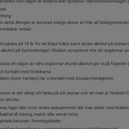
roblem hos någon av ledarna eller spelarna i representationslagen gö
tal.
ttning.
s detta återigen är berusad stängs denne av från all tävlingsverksa
medelbar verkan.
ldersgräns på 18 år för att köpa folköl samt dricka alkohol på restau
a alkohol på Systembolaget. Klubben accepterar inte att ungdomar und
täcka att någon av våra ungdomar druckit alkohol gör vi på följande s
h kontakt med föräldrarna.
blem (inom familjen) tar vi kontakt med sociala myndigheter.
en är det viktigt att tänka på sitt ansvar och att man är förebild f
m att inte:
 resa, läger eller inom andra verksamheter där man deltar med klubb
kfull till träning, match eller annat möte.
ppträda berusad i föreningskläder.