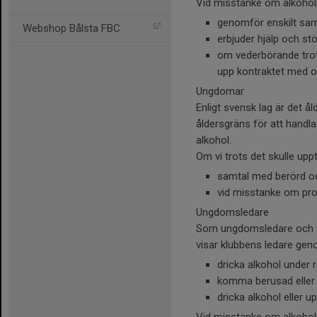
Vid misstanke om alkoholp
genomför enskilt sam
Webshop Bålsta FBC
erbjuder hjälp och stö
om vederbörande trot
upp kontraktet med o
Ungdomar
Enligt svensk lag är det å
åldersgräns för att handl
alkohol.
Om vi trots det skulle upp
samtal med berörd oc
vid misstanke om pro
Ungdomsledare
Som ungdomsledare och vux
visar klubbens ledare geno
dricka alkohol under
komma berusad eller ba
dricka alkohol eller u