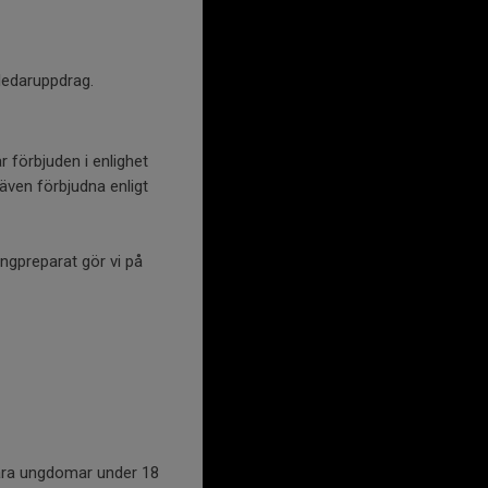
ledaruppdrag.
r förbjuden i enlighet
även förbjudna enligt
ngpreparat gör vi på
 våra ungdomar under 18