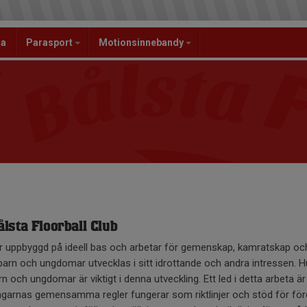
la
Parasport
Motionsinnebandy
lsta Floorball Club
 uppbyggd på ideell bas och arbetar för gemenskap, kamratskap och 
a barn och ungdomar utvecklas i sitt idrottande och andra intressen. 
n och ungdomar är viktigt i denna utveckling. Ett led i detta arbeta
ingarnas gemensamma regler fungerar som riktlinjer och stöd för f