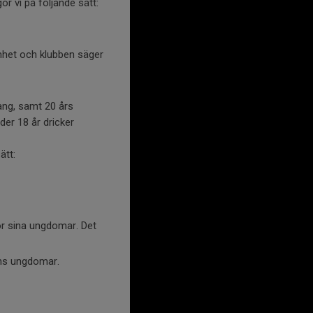
r vi på följande sätt:
mhet och klubben säger
rang, samt 20 års
er 18 år dricker
ätt:
ör sina ungdomar. Det
ens ungdomar.