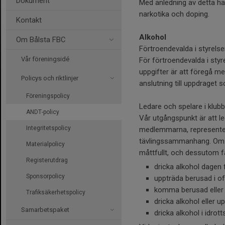
Dokument
Med anledning av detta har
narkotika och doping.
Kontakt
Alkohol
Om Bålsta FBC
Förtroendevalda i styrels
Vår föreningsidé
För förtroendevalda i styr
uppgifter är att föregå m
Policys och riktlinjer
anslutning till uppdraget 
Föreningspolicy
Ledare och spelare i klub
ANDT-policy
Vår utgångspunkt är att le
Integritetspolicy
medlemmarna, representera
tävlingssammanhang. Om led
Materialpolicy
måttfullt, och dessutom f
Registerutdrag
dricka alkohol dagen f
Sponsorpolicy
uppträda berusad i o
komma berusad eller ba
Trafiksäkerhetspolicy
dricka alkohol eller u
Samarbetspaket
dricka alkohol i idrot