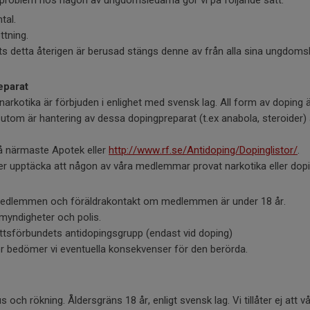
problem hos någon av ungdomsledarna gör vi på följande sätt:
tal.
ttning.
s detta återigen är berusad stängs denne av från alla sina ungdoms
eparat
 narkotika är förbjuden i enlighet med svensk lag. All form av doping ä
utom är hantering av dessa dopingpreparat (t.ex anabola, steroider) 
på närmaste Apotek eller
http://www.rf.se/Antidoping/Dopinglistor/
.
ler upptäcka att någon av våra medlemmar provat narkotika eller dopi
medlemmen och föräldrakontakt om medlemmen är under 18 år.
myndigheter och polis.
ttsförbundets antidopingsgrupp (endast vid doping)
er bedömer vi eventuella konsekvenser för den berörda.
 och rökning. Åldersgräns 18 år, enligt svensk lag. Vi tillåter ej att