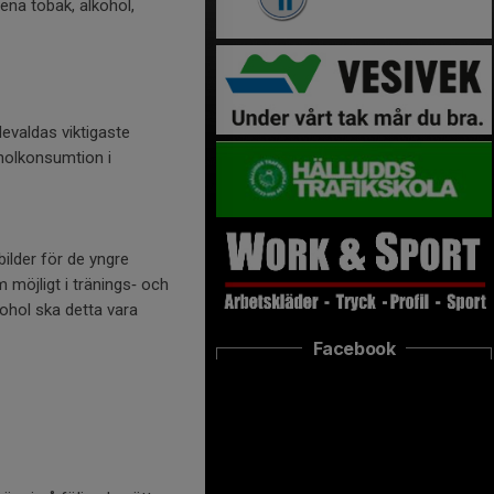
ena tobak, alkohol,
devaldas viktigaste
oholkonsumtion i
ilder för de yngre
 möjligt i tränings‐ och
kohol ska detta vara
Facebook