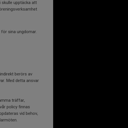
vi skulle upptäcka att
 föreningsverksamhet
d för sina ungdomar.
ndirekt berörs av
ar. Med detta ansvar
.
samma träffar,
r policy finnas
ppdateras vid behov,
darmöten.