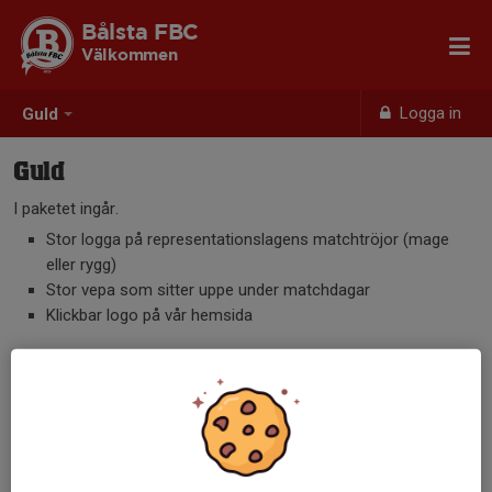
Bålsta FBC
Välkommen
Logga in
Guld
Guld
I paketet ingår.
Stor logga på representationslagens matchtröjor (mage
eller rygg)
Stor vepa som sitter uppe under matchdagar
Klickbar logo på vår hemsida
Pris 7500 kr för 2 år, avtalen skrivs på 2 år