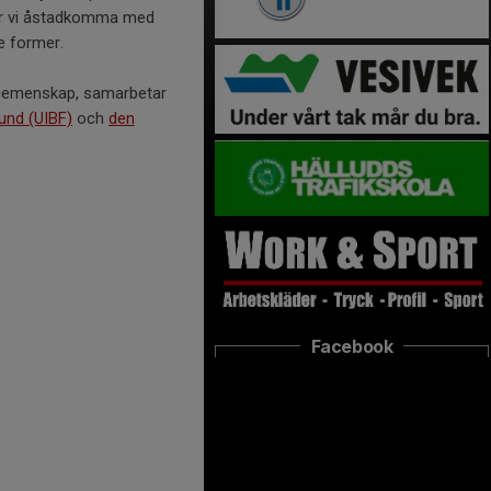
ker vi åstadkomma med
e former.
 gemenskap, samarbetar
und (UIBF)
och
den
Facebook