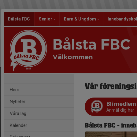
Bålsta FBC
Senior
Barn & Ungdom
Innebandysko
Bålsta FBC
Välkommen
Vår förenings
Hem
Nyheter
Bli medlem
Anmäl dig här
Våra lag
Kalender
Bålsta FBC - inneb