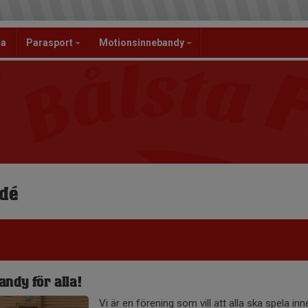
la
Parasport
Motionsinnebandy
idé
andy för alla!
Vi är en förening som vill att alla ska spela in