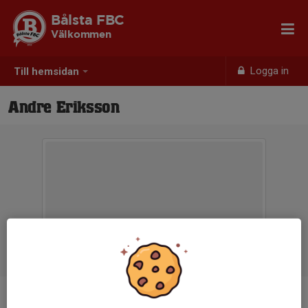
Bålsta FBC
Välkommen
Logga in
Till hemsidan
Andre Eriksson
Titel
Ledamot