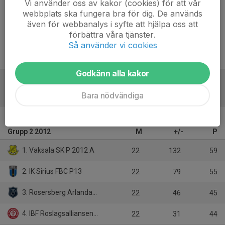
Vi använder oss av kakor (cookies) för att vår
webbplats ska fungera bra för dig. De används
Inget referat skrivet
även för webbanalys i syfte att hjälpa oss att
förbättra våra tjänster.
Så använder vi cookies
Godkänn alla kakor
Bara nödvändiga
Tabell
Pantamera Pojkar röd div 4
Grupp 2 2012
M
+/-
P
1. Vaksala SK P 2012 A
22
132
59
2. IK Sirius FBC P13
22
79
55
3. Rosersberg Arlanda IBK P11/12
22
46
45
4. IBF Roslagsalliansen P12Rå
22
31
44