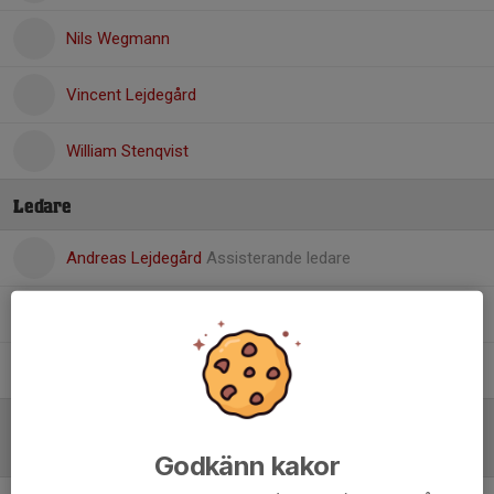
Nils Wegmann
Vincent Lejdegård
William Stenqvist
Ledare
Andreas Lejdegård
Assisterande ledare
Magnus Karlsson
Tränare
Markus Virta
Tränare
Referat
Godkänn kakor