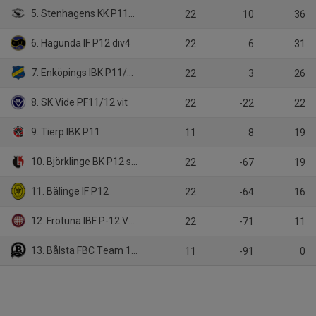
5. Stenhagens KK P11/12 Svart
22
10
36
6. Hagunda IF P12 div4
22
6
31
7. Enköpings IBK P11/12
22
3
26
8. SK Vide PF11/12 vit
22
-22
22
9. Tierp IBK P11
11
8
19
10. Björklinge BK P12 svart
22
-67
19
11. Bälinge IF P12
22
-64
16
12. Frötuna IBF P-12 Västra (1)
22
-71
11
13. Bålsta FBC Team 11/12
11
-91
0