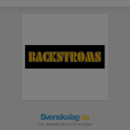
För
smarta
idrottsföreningar