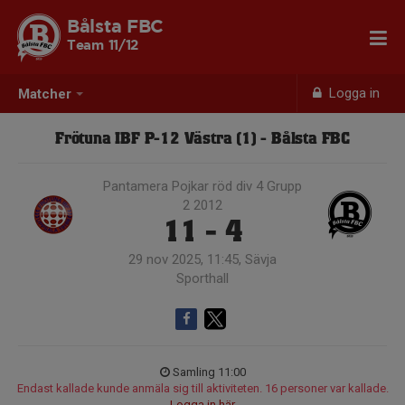
Bålsta FBC
Team 11/12
Logga in
Matcher
Frötuna IBF P-12 Västra (1) - Bålsta FBC
Pantamera Pojkar röd div 4 Grupp
2 2012
11 - 4
29 nov 2025, 11:45, Sävja
Sporthall
Samling 11:00
Endast kallade kunde anmäla sig till aktiviteten. 16 personer var kallade.
Logga in här