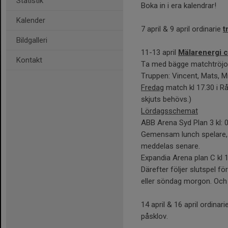
Statistik
Boka in i era kalendrar!
Kalender
7 april & 9 april ordinarie
t
Bildgalleri
11-13 april
Mälarenergi 
Kontakt
Ta med bägge matchtröjo
Truppen: Vincent, Mats, Mio
Fredag
match kl 17.30 i R
skjuts behövs.)
Lördagsschemat
ABB Arena Syd Plan 3 kl: 
Gemensam lunch spelare, f
meddelas senare.
Expandia Arena plan C kl 
Därefter följer slutspel fö
eller söndag morgon. Och 
14 april & 16 april ordinari
påsklov.