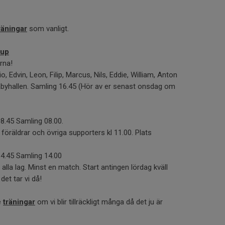
räningar
som vanligt.
cup
rna!
, Edvin, Leon, Filip, Marcus, Nils, Eddie, William, Anton
åbyhallen. Samling 16.45 (Hör av er senast onsdag om
08.45 Samling 08.00.
öräldrar och övriga supporters kl 11.00. Plats
14.45 Samling 14.00
r alla lag. Minst en match. Start antingen lördag kväll
det tar vi då!
e
träningar
om vi blir tillräckligt många då det ju är