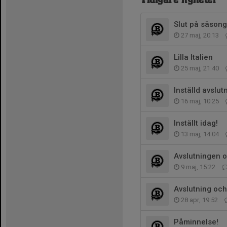
Tidigare nyheter
Slut på säsong
27 maj, 20:13
Lilla Italien
25 maj, 21:40
Inställd avslut
16 maj, 10:25
Inställt idag!
13 maj, 14:04
Avslutningen o
9 maj, 15:22
Avslutning oc
28 apr, 19:52
Påminnelse!