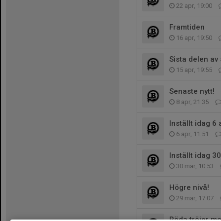
22 apr, 19:00
Framtiden
16 apr, 19:50
Sista delen a
15 apr, 19:55
Senaste nytt!
8 apr, 21:35
Inställt idag 6 
6 apr, 11:51
Inställt idag 3
30 mar, 10:53
Högre nivå!
29 mar, 17:07
Röda tröjor me