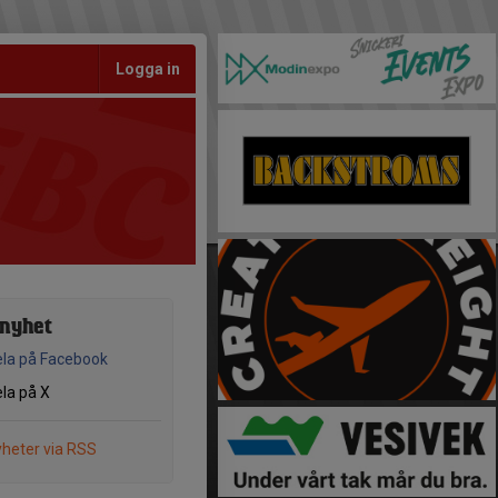
Logga in
 nyhet
la på Facebook
la på X
heter via RSS