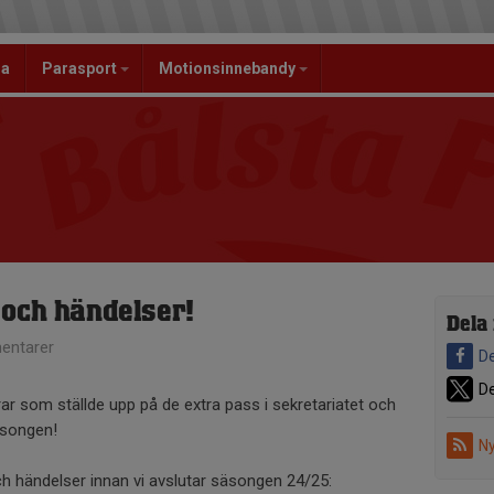
la
Parasport
Motionsinnebandy
 och händelser!
Dela
entarer
De
De
ldrar som ställde upp på de extra pass i sekretariatet och
äsongen!
Ny
ch händelser innan vi avslutar säsongen 24/25: