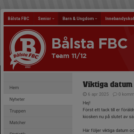
Bålsta FBC
Senior
Barn & Ungdom
Innebandysko
Bålsta FBC
Team 11/12
Viktiga datum
Hem
6 apr 2025
0 komm
Nyheter
Hej!
Först ett tack till er förä
Truppen
kiosken nu på slutet av s
Matcher
Här följer viktiga datum o