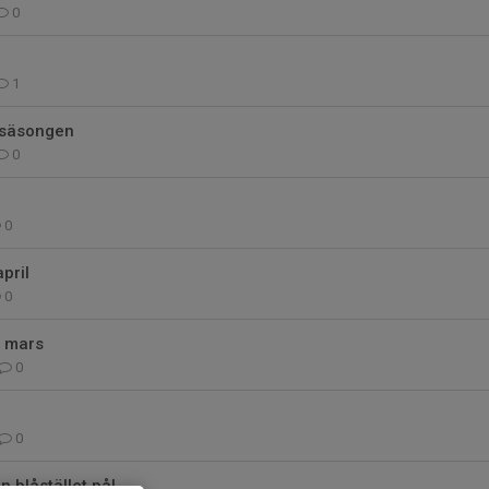
0
1
v säsongen
0
0
april
0
0 mars
0
0
n blåstället på!