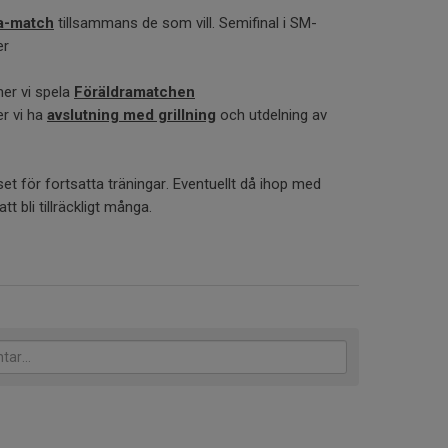
ta-match
tillsammans de som vill. Semifinal i SM-
er
mer vi spela
Föräldramatchen
er vi ha
avslutning med grillning
och utdelning av
sset för fortsatta träningar. Eventuellt då ihop med
tt bli tillräckligt många.