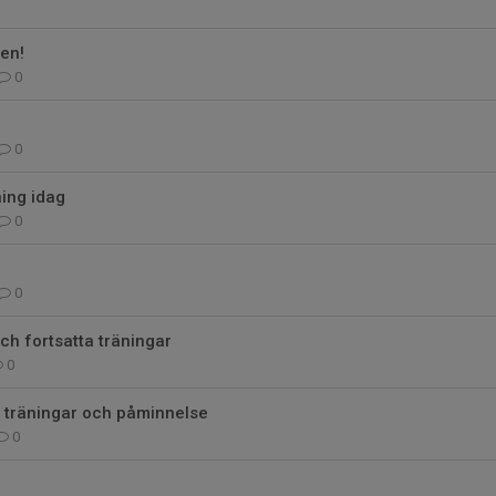
en!
0
0
ning idag
0
0
ch fortsatta träningar
0
h träningar och påminnelse
0