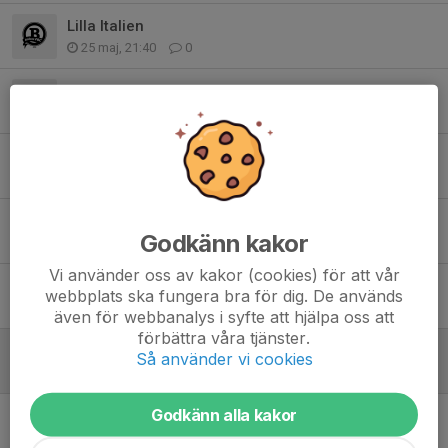
Lilla Italien
25 maj, 21:40
0
Inställd avslutning idag
16 maj, 10:25
0
Inställt idag!
13 maj, 14:04
0
Avslutningen och fortsatta träningar
Godkänn kakor
9 maj, 15:22
0
Vi använder oss av kakor (cookies) för att vår
Avslutning och träningar och påminnelse
webbplats ska fungera bra för dig. De används
28 apr, 19:52
0
även för webbanalys i syfte att hjälpa oss att
förbättra våra tjänster.
Påminnelse!
Så använder vi cookies
22 apr, 19:00
0
Godkänn alla kakor
Framtiden
16 apr, 19:50
1