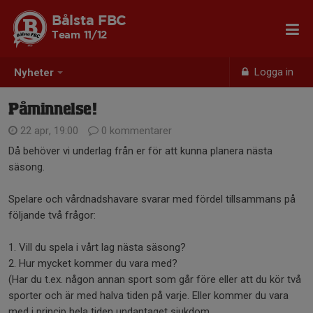
Bålsta FBC
Team 11/12
Logga in
Nyheter
Påminnelse!
22 apr, 19:00
0 kommentarer
Då behöver vi underlag från er för att kunna planera nästa
säsong.
Spelare och vårdnadshavare svarar med fördel tillsammans på
följande två frågor:
1. Vill du spela i vårt lag nästa säsong?
2. Hur mycket kommer du vara med?
(Har du t.ex. någon annan sport som går före eller att du kör två
sporter och är med halva tiden på varje. Eller kommer du vara
med i princip hela tiden undantaget sjukdom.