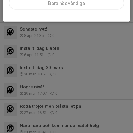
Bara nödvändiga
Sista delen av säsongen
15 apr, 19:55
0
Senaste nytt!
8 apr, 21:35
0
Inställt idag 6 april
6 apr, 11:51
0
Inställt idag 30 mars
30 mar, 10:53
0
Högre nivå!
29 mar, 17:07
0
Röda tröjor men blåstället på!
27 mar, 16:51
0
Nära nära och kommande matchhelg
21 mar, 13:41
0