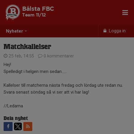
Bålsta FBC
Team 11/12
Logga in
Nyheter
Matchkallelser
25 feb, 14:55
0 kommentarer
Hej!
Spelledigt i helgen men sedan......
Kallelser till matcherna nästa fredag och lördag ute redan nu.
Svara senast söndag så vi ser att vi har lag!
//Ledarna
Dela nyhet