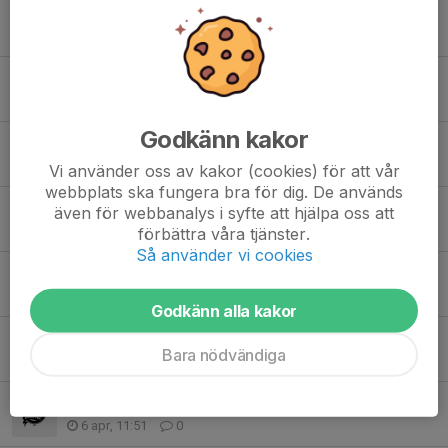
Avslutningen och fortsatta träningar
9 maj, 15:22
0
Avslutning och träningar och påminnelse
28 apr, 19:52
0
Godkänn kakor
Påminnelse!
22 apr, 19:00
0
Vi använder oss av kakor (cookies) för att vår
webbplats ska fungera bra för dig. De används
Framtiden
även för webbanalys i syfte att hjälpa oss att
16 apr, 19:50
1
förbättra våra tjänster.
Så använder vi cookies
Sista delen av säsongen
15 apr, 19:55
0
Godkänn alla kakor
Senaste nytt!
Bara nödvändiga
8 apr, 21:35
0
Inställt idag 6 april
6 apr, 11:51
0