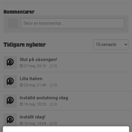
Kommentarer
Tidigare nyheter
Slut på säsongen!
27 maj, 20:13
0
Lilla Italien
25 maj, 21:40
0
Inställd avslutning idag
16 maj, 10:25
0
Inställt idag!
13 maj, 14:04
0